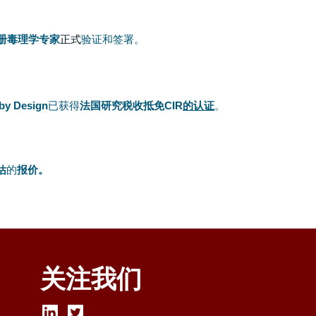
册毒理学专家
正式
验证和签署。
by Design
已获得
法国研究税收抵免CIR
的认证
。
估
的
报价。
关注我们