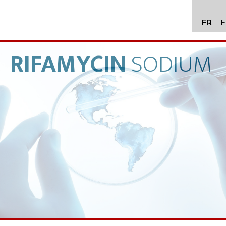
FR
E
API im
distrib
RIFAMYCIN
SODIUM
Toxico
Servic
Expert
New
Caree
Conta