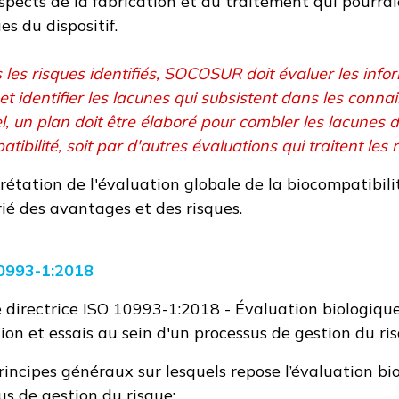
aspects de la fabrication et du traitement qui pourrai
s du dispositif.
s les risques identifiés, SOCOSUR doit évaluer les inf
et identifier les lacunes qui subsistent dans les conn
l, un plan doit être élaboré pour combler les lacunes 
tibilité, soit par d'autres évaluations qui traitent le
prétation de l'évaluation globale de la biocompatibili
ié des avantages et des risques.
10993-1:2018
e directrice ISO 10993-1:2018 - Évaluation biologique
ion et essais au sein d'un processus de gestion du ris
principes généraux sur lesquels repose l’évaluation b
us de gestion du risque;