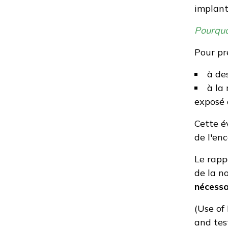
implant
Pourquoi
Pour pré
à de
à la
exposé 
Cette é
de l'en
Le rapp
de la n
nécessa
(
Use of 
and tes