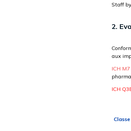
Staff b
2. Ev
Confor
aux imp
ICH M7 
pharmac
ICH Q3B
Classe