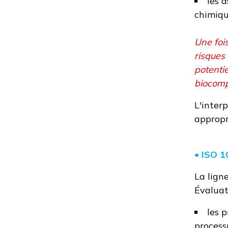
les 
chimique
Une foi
risques 
potentie
biocompa
L'inter
appropr
• ISO 
La lign
Évaluat
les 
process