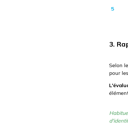
5
3. Ra
Selon l
pour le
L'évalu
élément
Habituel
d'ident