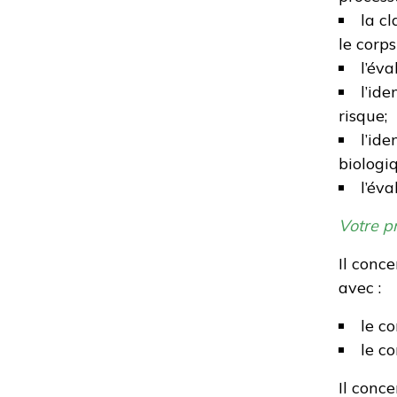
la c
le corp
l’év
l’id
risque;
l’id
biologi
l’éva
Votre pr
Il conc
avec :
le co
le co
Il conce