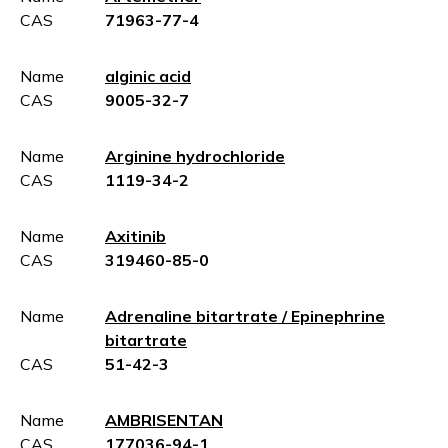
CAS
71963-77-4
Name
alginic acid
CAS
9005-32-7
Name
Arginine hydrochloride
CAS
1119-34-2
Name
Axitinib
CAS
319460-85-0
Name
Adrenaline bitartrate / Epinephrine
bitartrate
CAS
51-42-3
Name
AMBRISENTAN
CAS
177036-94-1