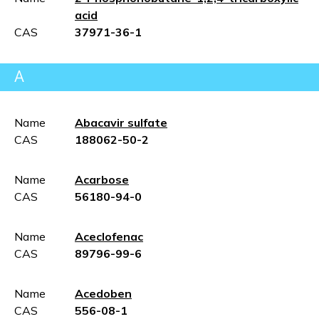
acid
CAS
37971-36-1
A
Name
Abacavir sulfate
CAS
188062-50-2
Name
Acarbose
CAS
56180-94-0
Name
Aceclofenac
CAS
89796-99-6
Name
Acedoben
CAS
556-08-1