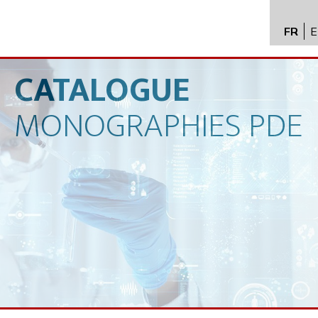
FR
E
API im
distrib
CATALOGUE
Toxico
MONOGRAPHIES
PDE
Servic
Expert
New
Caree
Conta