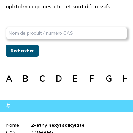
ophtalmologiques, etc... et sont dégressifs.
Rechercher
A
B
C
D
E
F
G
H
#
Name
2-ethylhexyl salicylate
CAS
118-60-5