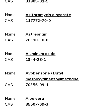
CAS
83905-01-5
Name
Azithromycin dihydrate
CAS
117772-70-0
Name
Aztreonam
CAS
78110-38-0
Name
Aluminum oxide
CAS
1344-28-1
Name
Avobenzone / Butyl
methoxydibenzoylmethane
CAS
70356-09-1
Name
Aloe vera
CAS
85507-69-3