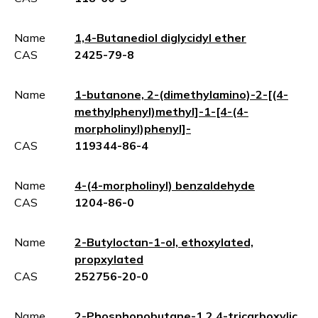
Name
1,4-Butanediol diglycidyl ether
CAS
2425-79-8
Name
1-butanone, 2-(dimethylamino)-2-[(4-
methylphenyl)methyl]-1-[4-(4-
morpholinyl)phenyl]-
CAS
119344-86-4
Name
4-(4-morpholinyl) benzaldehyde
CAS
1204-86-0
Name
2-Butyloctan-1-ol, ethoxylated,
propxylated
CAS
252756-20-0
Name
2-Phosphonobutane-1,2,4-tricarboxylic