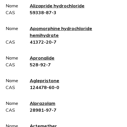
Name
Alizapride hydrochloride
CAS
59338-87-3
Name
Apomorphine hydrochloride
hemihydrate
CAS
41372-20-7
Name
Apronalide
CAS
528-92-7
Name
Aglepristone
CAS
124478-60-0
Name
Alprazolam
CAS
28981-97-7
Name
Artemether