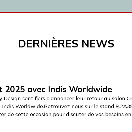
DERNIÈRES NEWS
t 2025 avec Indis Worldwide
 Design sont fiers d’annoncer leur retour au salon 
s Indis Worldwide.Retrouvez-nous sur le stand 9.2A38
iter de cette occasion pour discuter de vos besoins e
prévoyez d’assister à l’événement, nous vous inviton
éserver un créneau dédié à l’avancevia l’application