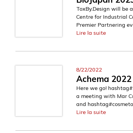
ToxBy.Design will be
Centre for Industrial 
Premier Partnering ev
further expanding our 
Lire la suite
Premier Hybrid Partner
biotechnology exhibit
field of regenerative 
visit the event websit
8/22/2022
Achema 2022
Here we go! hashtag#
a meeting with Mar Cr
and hashtag#cosmetolog
taking in charge the 
Lire la suite
in Frankfurt!Achema is
products. Only occurin