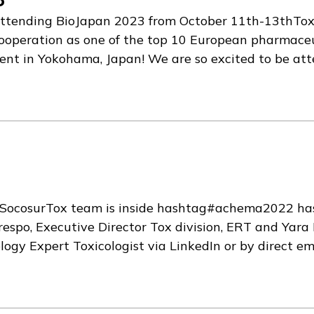
 attending BioJapan 2023 from October 11th-13thTox
Cooperation as one of the top 10 European pharmaceu
ent in Yokohama, Japan! We are so excited to be at
toxicological expertise within Asia. Feel free to con
ing event in Yokohama will consist of three exhibiti
ionRegenerative Medicine JAPAN - an exhibit aiming 
medicineHealth TECH JAPAN - a fusion exhibit of digit
e here.
SocosurTox team is inside hashtag#achema2022 has
espo, Executive Director Tox division, ERT and Yara
y Expert Toxicologist via LinkedIn or by direct ema
engineering part of our occupational exposure Risk A
 a conference for manufacturers and service provider
g once every three years, we feel honored to be a pa