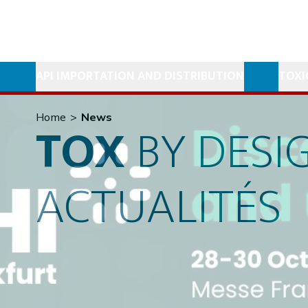
API IMPORTATION AND DISTRIBUTION
TOXI
Home
>
News
TOX
BY
DESI
ACTUALITÉS