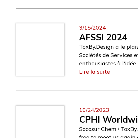
matière d'élaboration 
fournir sont cruciaux 
PDE dans notre catalo
3/15/2024
expertise dans les mé
AFSSI 2024
de la littérature n'es
ToxBy.Design a le pla
pouvons vous aider dan
Sociétés de Services e
enthousiastes à l'idée
clés dans le développe
Lire la suite
services d'expertise t
10/24/2023
CPHI Worldwi
Socosur Chem / ToxBy.
free to meet us again 