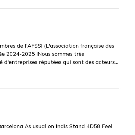
A). Notre travail et les seuils que nous pouvons
 notre expérience de plus de 2000 rapports
aphie PDE dont vous avez besoin. Notre
ermet de développer même lorsqu'aucune donnée
ur en savoir plus sur la façon dont nous
bres de l'AFSSI (L'association française des
rvices que nous proposons.
année 2024-2025 !Nous sommes très
é d'entreprises réputées qui sont des acteurs
et écosystème, continuer à développer nos
rechercher sur leur site web !
arcelona As usual on Indis Stand 4D58 Feel
n