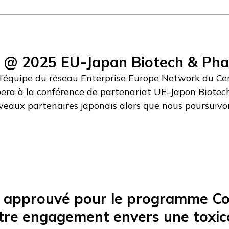
n @ 2025 EU-Japan Biotech & Pha
 l’équipe du réseau Enterprise Europe Network du Cen
pera à la conférence de partenariat UE-Japon Biote
eaux partenaires japonais alors que nous poursuivon
lien avec les objectifs de cet événement : la découv
ents, y compris le développement pharmaceutique ass
a du 24 au 26 septembre 2025. Vous souhaitez nous pa
en ligne via le site web de la conférence.
 approuvé pour le programme Co
tre engagement envers une toxico