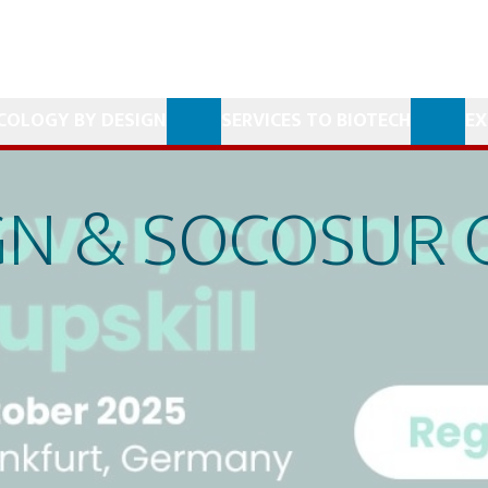
COLOGY BY DESIGN
SERVICES TO BIOTECH
EX
GN
&
SOCOSUR