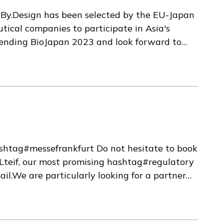
By.Design has been selected by the EU-Japan
tical companies to participate in Asia's
tending BioJapan 2023 and look forward to
tact us to set up a meeting at our booth!Asia's
ons: BioJapan - the world's oldest
to accelerate and industrialize R&D in the
al technology and life science.To learn more,
htag#messefrankfurt Do not hesitate to book
 Lteif, our most promising hashtag#regulatory
il.We are particularly looking for a partner
ssessments...Looking forward to meeting you
s from over 50 countries to present their
rt of this event. We look forward to sharing