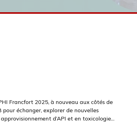
CPHI Francfort 2025, à nouveau aux côtés de
 pour échanger, explorer de nouvelles
n approvisionnement d’API et en toxicologie
s chaleureusement à passer sur le stand Indis
 CPhI Events.Au plaisir de vous y rencontrer !