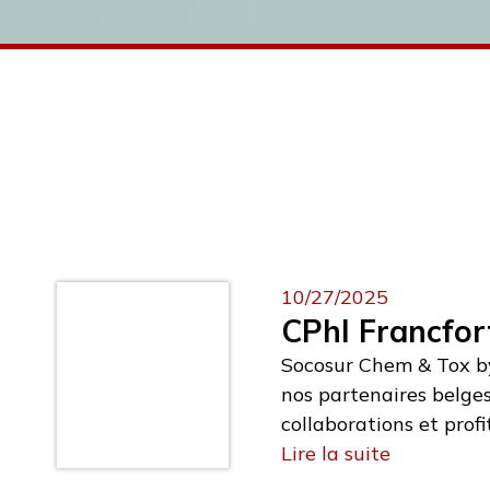
10/27/2025
CPhI Francfor
Socosur Chem & Tox by
nos partenaires belge
collaborations et prof
réglementaire.Si vous 
Lire la suite
Worldwide 9.2A38ou à r