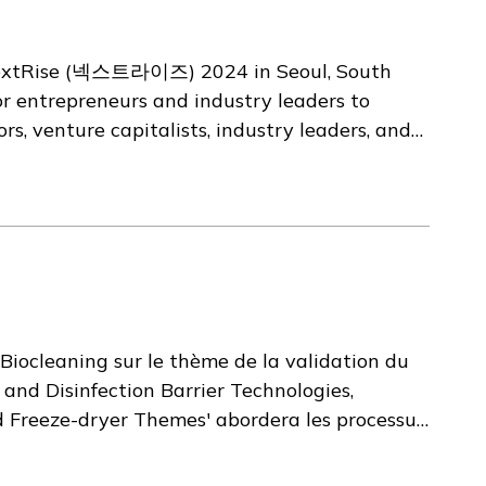
c Eurotox témoigne de notre engagement
nté de contribuer à un monde plus sûr et plus
g NextRise (넥스트라이즈) 2024 in Seoul, South
tenariat et de collaborer étroitement avec les
for entrepreneurs and industry leaders to
s d’informations sur EUROTOX et le programme
, venture capitalists, industry leaders, and
 a focal point for connections within the
n of synergy.💡 Tox by Design is one of only
to collaborating with other entrepreneurs and
hat allow for prediction of toxicological
s to learn more at our booth at COEX Gangnam,
Biocleaning sur le thème de la validation du
g and Disinfection Barrier Technologies,
and Freeze-dryer Themes' abordera les processus
age.🧠 Grâce à notre équipe d'experts en
et, plus important encore, notre expertise en