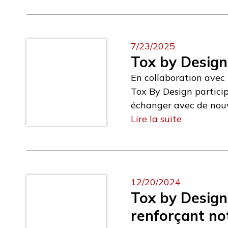
7/23/2025
Tox by Desig
En collaboration avec
Tox By Design partici
échanger avec de nouv
en Asie, notamment en 
Lire la suite
découverte de médicam
l’événement se tiendr
organiser une réunion 
12/20/2024
Tox by Design
renforçant no