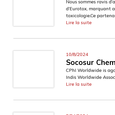
Nous sommes ravis d’a
d’Eurotox, marquant 
toxicologie.Ce partena
toxicologie, tout en i
Lire la suite
animaux et de l’envir
programme Corporate d
monde, favorisant ains
toxicologie.Cette affi
10/8/2024
à soutenir des initiat
Socosur Chem.
toxicologues.Eurotox,
CPhI Worldwide is agai
36 sociétés réparties
Indis Worldwide Assoc
CHAREYRE, Président :
Lire la suite
de modèles in silico 
réglementaires du mo
Google DeepMind a rés
connues, aboutissant
scientifique, où le c