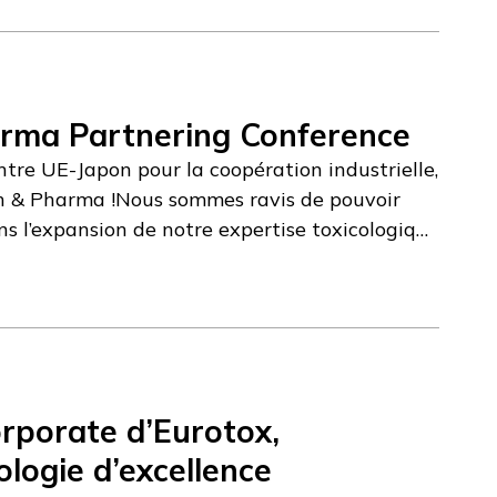
rma Partnering Conference
tre UE-Japon pour la coopération industrielle,
ch & Pharma !Nous sommes ravis de pouvoir
s l’expansion de notre expertise toxicologique
erte de médicaments et le soutien à la
isté par l’IA.La partie en ligne de
rler ? N’hésitez pas à nous contacter et à
rporate d’Eurotox,
logie d’excellence