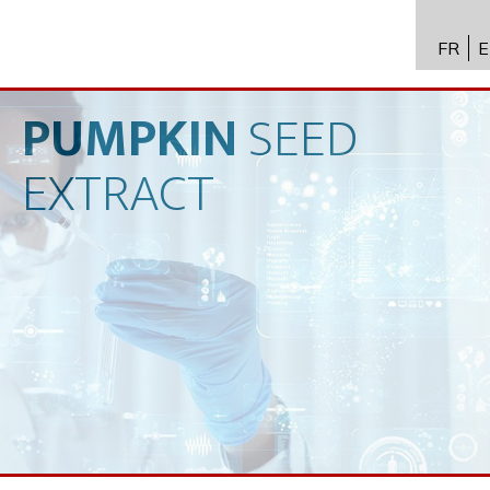
FR
E
API 수
Toxico
PUMPKIN
SEED
바이오
EXTRACT
전문성
뉴스
채용
문의