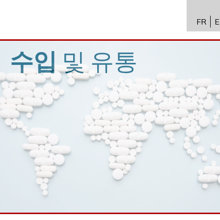
FR
E
API 수
Toxico
수입
및
유통
바이오
전문성
뉴스
채용
문의