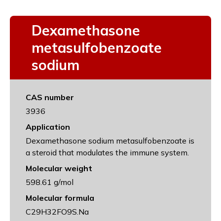
Dexamethasone
metasulfobenzoate
sodium
CAS number
3936
Application
Dexamethasone sodium metasulfobenzoate is
a steroid that modulates the immune system.
Molecular weight
598.61 g/mol
Molecular formula
C29H32FO9S.Na