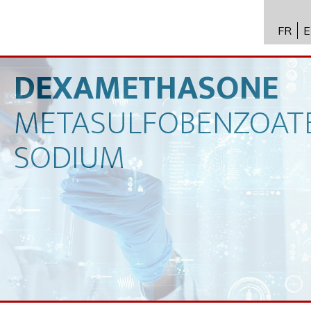
FR
E
API 수
Toxico
DEXAMETHASONE
바이오
METASULFOBENZOAT
전문성
SODIUM
뉴스
채용
문의