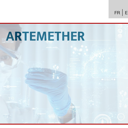
FR
E
API 수
Toxico
ARTEMETHER
바이오
전문성
뉴스
채용
문의