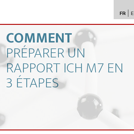
FR
E
API im
distrib
COMMENT
Toxico
PRÉPARER
UN
Servic
Expert
RAPPORT
ICH
M7
EN
New
3
ÉTAPES
Caree
Conta